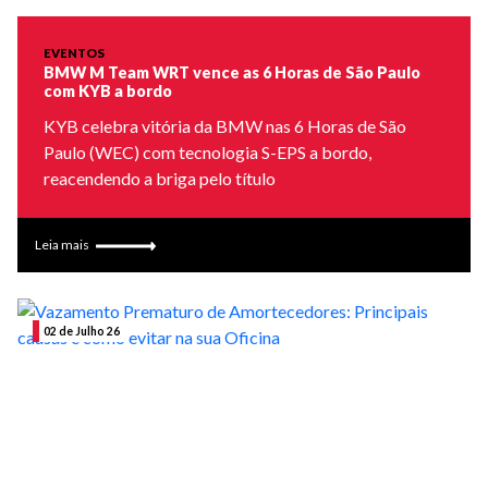
EVENTOS
BMW M Team WRT vence as 6 Horas de São Paulo
com KYB a bordo
KYB celebra vitória da BMW nas 6 Horas de São
Paulo (WEC) com tecnologia S-EPS a bordo,
reacendendo a briga pelo título
Leia mais
02 de Julho 26