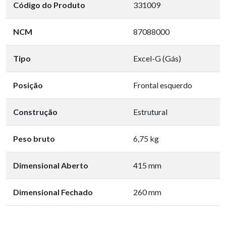
Código do Produto
331009
NCM
87088000
Tipo
Excel-G (Gás)
Posição
Frontal esquerdo
Construção
Estrutural
Peso bruto
6,75 kg
Dimensional Aberto
415 mm
Dimensional Fechado
260 mm