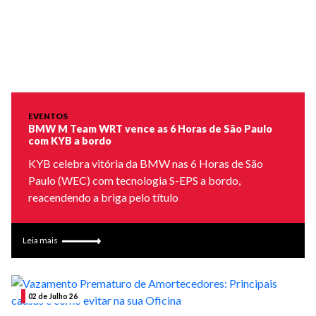
EVENTOS
BMW M Team WRT vence as 6 Horas de São Paulo
com KYB a bordo
KYB celebra vitória da BMW nas 6 Horas de São
Paulo (WEC) com tecnologia S-EPS a bordo,
reacendendo a briga pelo título
Leia mais
02 de Julho 26